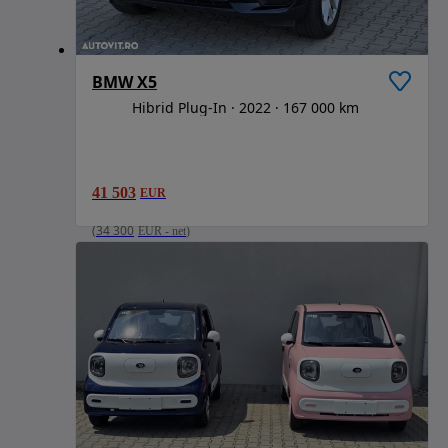
BMW X5
Hibrid Plug-In
2022
167 000 km
41 503
EUR
(
34 300
EUR
-
net
)