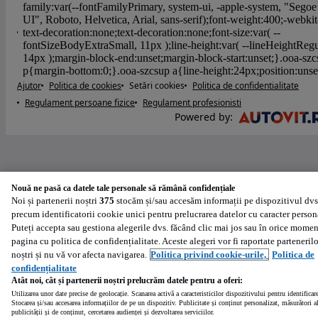
Ajutor
Politica de cookies
Setări cookies
Politica de confidentialitate
Regulament persoane fizice
Regulament profesionisti
Powered by
:
Nouă ne pasă ca datele tale personale să rămână confidențiale
Noi și partenerii noștri
375
stocăm și/sau accesăm informații pe dispozitivul dvs
precum identificatorii cookie unici pentru prelucrarea datelor cu caracter person
Puteți accepta sau gestiona alegerile dvs. făcând clic mai jos sau în orice momen
pagina cu politica de confidențialitate. Aceste alegeri vor fi raportate partenerilo
noștri și nu vă vor afecta navigarea.
Politica privind cookie-urile,
Politica de
confidențialitate
Atât noi, cât și partenerii noștri prelucrăm datele pentru a oferi:
Utilizarea unor date precise de geolocație. Scanarea activă a caracteristicilor dispozitivului pentru identificar
Stocarea și/sau accesarea informațiilor de pe un dispozitiv. Publicitate și conținut personalizat, măsurători a
publicității și de conținut, cercetarea audienței și dezvoltarea serviciilor.